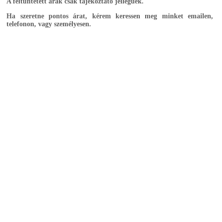
A feltüntetett árak csak tájékoztató jellegűek.
Ha szeretne pontos árat, kérem keressen meg minket emailen,
telefonon, vagy személyesen.