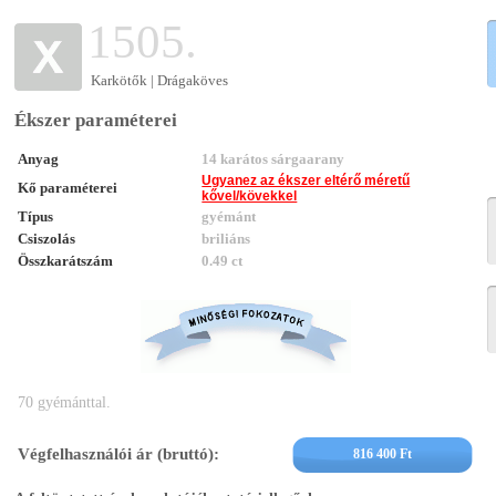
1505.
Karkötők | Drágaköves
Ékszer paraméterei
Anyag
14 karátos sárgaarany
Ugyanez az ékszer eltérő méretű
Kő paraméterei
kővel/kövekkel
Típus
gyémánt
Csiszolás
briliáns
Összkarátszám
0.49 ct
70 gyémánttal.
Végfelhasználói ár (bruttó):
816 400 Ft