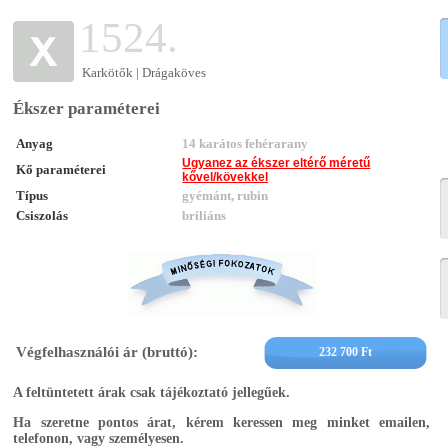
1524.
Karkötők | Drágaköves
Ékszer paraméterei
Anyag
14 karátos fehérarany
Ugyanez az ékszer eltérő méretű
Kő paraméterei
kővel/kövekkel
Típus
gyémánt, rubin
Csiszolás
briliáns
Végfelhasználói ár (bruttó):
232 700 Ft
A feltüntetett árak csak tájékoztató jellegűek.
Ha szeretne pontos árat, kérem keressen meg minket emailen,
telefonon, vagy személyesen.