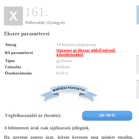
161.
Fülbevalók | Gyöngyös
Ékszer paraméterei
Anyag
14 karátos sárgaarany
Ugyanez az ékszer eltérő méretű
Kő paraméterei
kővel/kövekkel
Típus
gyémánt
Csiszolás
briliáns
Összkarátszám
0.18 ct
Végfelhasználói ár (bruttó):
206 700 Ft
A feltüntetett árak csak tájékoztató jellegűek.
Ha szeretne pontos árat, kérem keressen meg minket emailen,