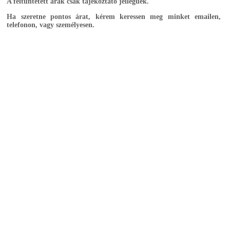
A feltüntetett árak csak tájékoztató jellegűek.
Ha szeretne pontos árat, kérem keressen meg minket emailen,
telefonon, vagy személyesen.