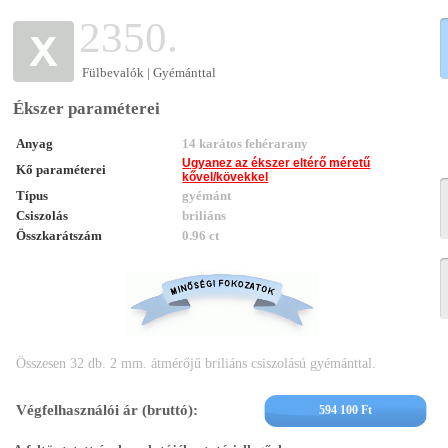
2350.
Fülbevalók | Gyémánttal
Ékszer paraméterei
Anyag
14 karátos fehérarany
Ugyanez az ékszer eltérő méretű
Kő paraméterei
kővel/kövekkel
Típus
gyémánt
Csiszolás
briliáns
Összkarátszám
0.96 ct
Összesen 32 db. 2 mm. átmérőjű briliáns csiszolású gyémánttal.
Végfelhasználói ár (bruttó):
594 100 Ft