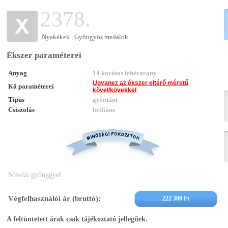
2378.
Nyakékek | Gyöngyös medálok
Ékszer paraméterei
Anyag
14 karátos fehérarany
Ugyanez az ékszer eltérő méretű
Kő paraméterei
kővel/kövekkel
Típus
gyémánt
Csiszolás
briliáns
Sósvízi gyönggyel.
Végfelhasználói ár (bruttó):
222 300 Ft
A feltüntetett árak csak tájékoztató jellegűek.