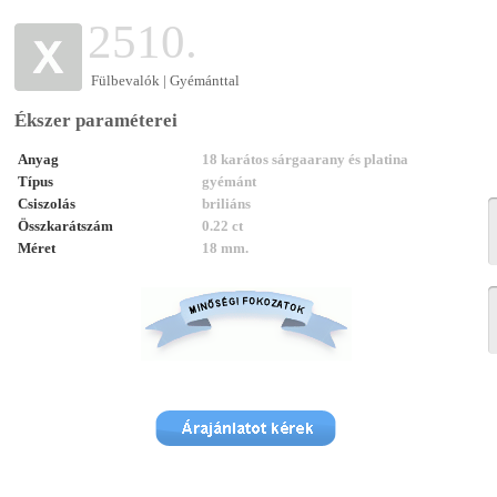
2510.
Fülbevalók | Gyémánttal
Ékszer paraméterei
Anyag
18 karátos sárgaarany és platina
Típus
gyémánt
Csiszolás
briliáns
Összkarátszám
0.22 ct
Méret
18 mm.