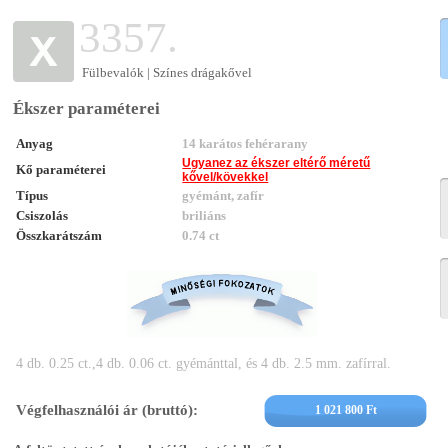
3357.
Fülbevalók | Színes drágakővel
Ékszer paraméterei
Anyag
14 karátos fehérarany
Ugyanez az ékszer eltérő méretű
Kő paraméterei
kővel/kövekkel
Típus
gyémánt, zafír
Csiszolás
briliáns
Összkarátszám
0.74 ct
4 db. 0.25 ct.,4 db. 0.06 ct. gyémánttal, és 4 db. 2.5 mm. zafírral.
Végfelhasználói ár (bruttó):
1 021 800 Ft