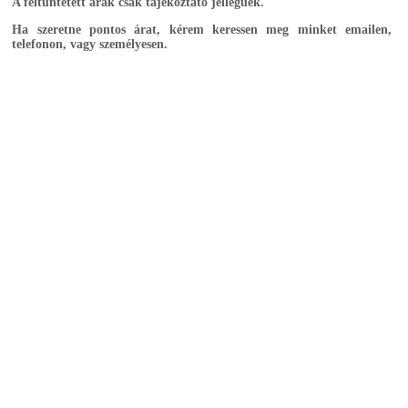
A feltüntetett árak csak tájékoztató jellegűek.
Ha szeretne pontos árat, kérem keressen meg minket emailen,
telefonon, vagy személyesen.