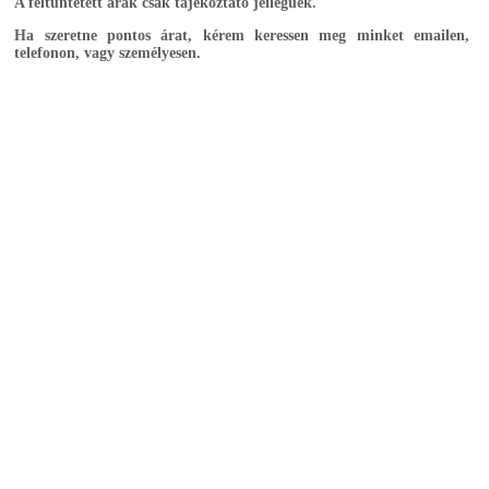
A feltüntetett árak csak tájékoztató jellegűek.
Ha szeretne pontos árat, kérem keressen meg minket emailen,
telefonon, vagy személyesen.