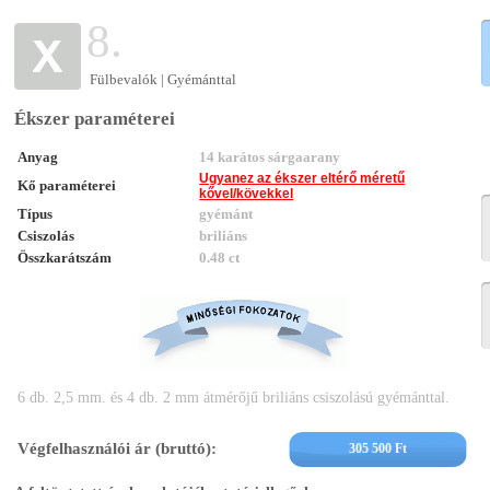
8.
Fülbevalók | Gyémánttal
Ékszer paraméterei
Anyag
14 karátos sárgaarany
Ugyanez az ékszer eltérő méretű
Kő paraméterei
kővel/kövekkel
Típus
gyémánt
Csiszolás
briliáns
Összkarátszám
0.48 ct
6 db. 2,5 mm. és 4 db. 2 mm átmérőjű briliáns csiszolású gyémánttal.
Végfelhasználói ár (bruttó):
305 500 Ft