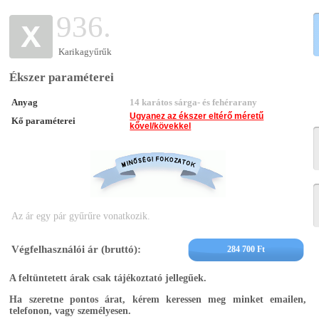
936.
Karikagyűrűk
Ékszer paraméterei
Anyag
14 karátos sárga- és fehérarany
Ugyanez az ékszer eltérő méretű
Kő paraméterei
kővel/kövekkel
Az ár egy pár gyűrűre vonatkozik.
Végfelhasználói ár (bruttó):
284 700 Ft
A feltüntetett árak csak tájékoztató jellegűek.
Ha szeretne pontos árat, kérem keressen meg minket emailen,
telefonon, vagy személyesen.