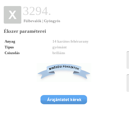
3294.
Fülbevalók | Gyöngyös
Ékszer paraméterei
Anyag
14 karátos fehérarany
Típus
gyémánt
Csiszolás
briliáns