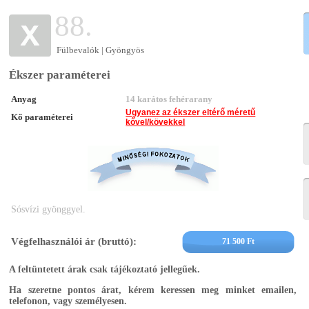
88.
Fülbevalók | Gyöngyös
Ékszer paraméterei
Anyag
14 karátos fehérarany
Ugyanez az ékszer eltérő méretű
Kő paraméterei
kővel/kövekkel
Sósvízi gyönggyel.
Végfelhasználói ár (bruttó):
71 500 Ft
A feltüntetett árak csak tájékoztató jellegűek.
Ha szeretne pontos árat, kérem keressen meg minket emailen,
telefonon, vagy személyesen.