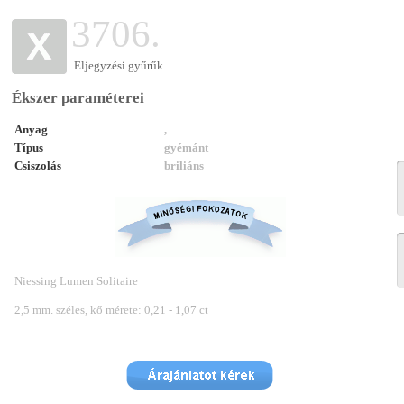
3706.
Eljegyzési gyűrűk
Ékszer paraméterei
Anyag
,
Típus
gyémánt
Csiszolás
briliáns
Niessing Lumen Solitaire
2,5 mm. széles, kő mérete: 0,21 - 1,07 ct