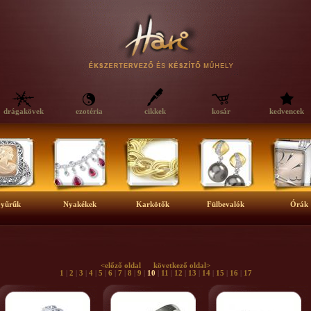
drágakövek
ezotéria
cikkek
kosár
kedvencek
yűrűk
Nyakékek
Karkötők
Fülbevalók
Órák
<előző oldal
következő oldal>
1
|
2
|
3
|
4
|
5
|
6
|
7
|
8
|
9
|
10
|
11
|
12
|
13
|
14
|
15
|
16
|
17