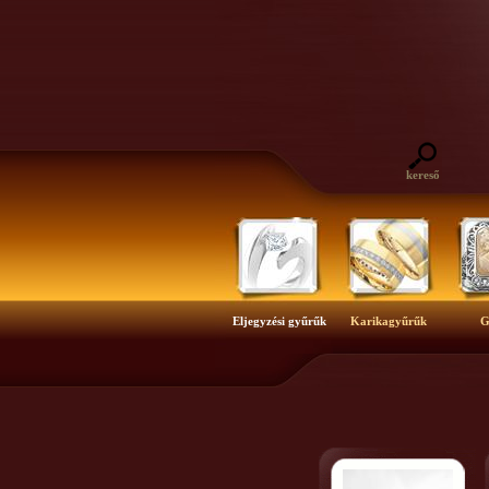
kereső
Eljegyzési gyűrűk
Karikagyűrűk
G