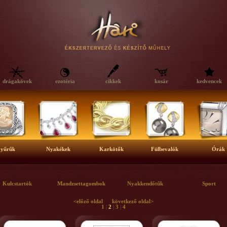
drágakövek
ezotéria
cikkek
kosár
kedvencek
yűrűk
Nyakékek
Karkötők
Fülbevalók
Órák
Kulcstartók
Mandzsettagombok
Nyakkendőtűk
Sport
<előző oldal
következő oldal>
1
|
2
|
3
|
4