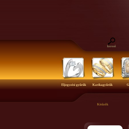
kereső
Eljegyzési gyűrűk
Karikagyűrűk
G
Kitűzők