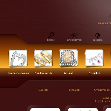
kereső
drágakövek
ezotéria
Eljegyzési gyűrűk
Karikagyűrűk
Gyűrűk
Nyakékek
Láncok
Medálok
Gyöngyös me
<előző 
1
|
2
|
3
|
4
|
5