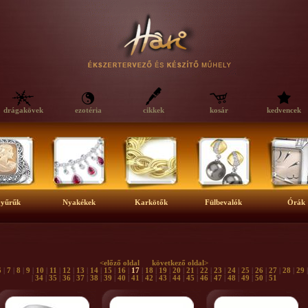
drágakövek
ezotéria
cikkek
kosár
kedvencek
yűrűk
Nyakékek
Karkötők
Fülbevalók
Órák
<előző oldal
következő oldal>
6
|
7
|
8
|
9
|
10
|
11
|
12
|
13
|
14
|
15
|
16
|
17
|
18
|
19
|
20
|
21
|
22
|
23
|
24
|
25
|
26
|
27
|
28
|
29
|
34
|
35
|
36
|
37
|
38
|
39
|
40
|
41
|
42
|
43
|
44
|
45
|
46
|
47
|
48
|
49
|
50
|
51