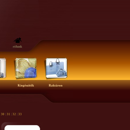
rólunk
Kiegészítők
Raktáron
|
30
|
31
|
32
|
33