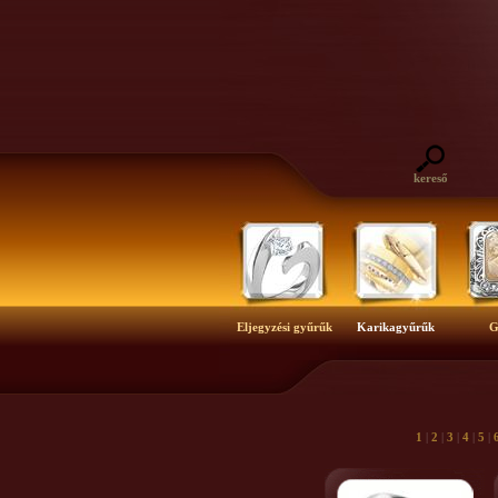
kereső
Eljegyzési gyűrűk
Karikagyűrűk
G
1
|
2
|
3
|
4
|
5
|