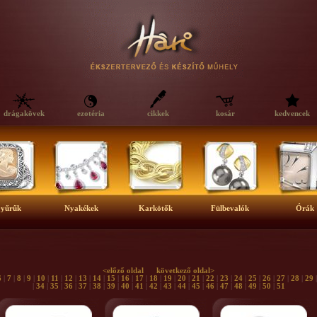
drágakövek
ezotéria
cikkek
kosár
kedvencek
yűrűk
Nyakékek
Karkötők
Fülbevalók
Órák
<előző oldal
következő oldal>
6
|
7
|
8
|
9
|
10
|
11
|
12
|
13
|
14
|
15
|
16
|
17
|
18
|
19
|
20
|
21
|
22
|
23
|
24
|
25
|
26
|
27
|
28
|
29
|
34
|
35
|
36
|
37
|
38
|
39
|
40
|
41
|
42
|
43
|
44
|
45
|
46
|
47
|
48
|
49
|
50
|
51