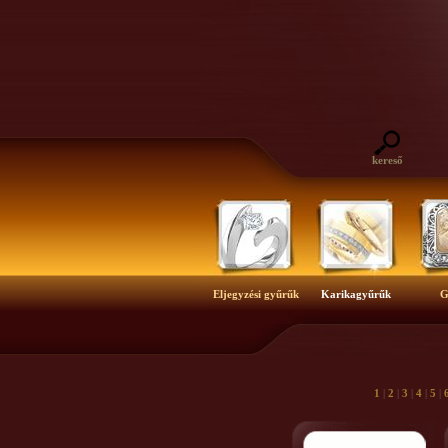
kereső
Eljegyzési gyűrűk
Karikagyűrűk
G
1
|
2
|
3
|
4
|
5
|