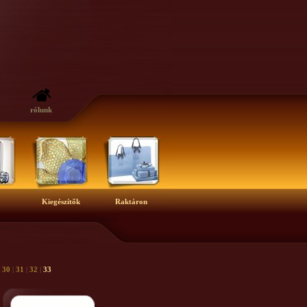
rólunk
Kiegészítők
Raktáron
|
30
|
31
|
32
|
33