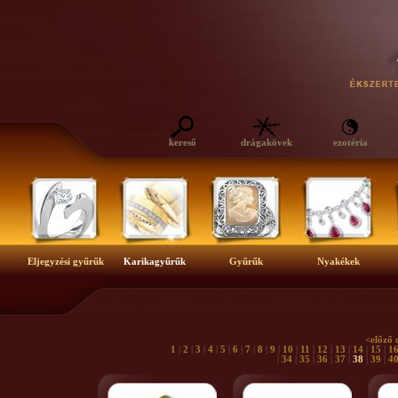
kereső
drágakövek
ezotéria
Eljegyzési gyűrűk
Karikagyűrűk
Gyűrűk
Nyakékek
<előző 
1
|
2
|
3
|
4
|
5
|
6
|
7
|
8
|
9
|
10
|
11
|
12
|
13
|
14
|
15
|
1
|
34
|
35
|
36
|
37
|
38
|
39
|
4